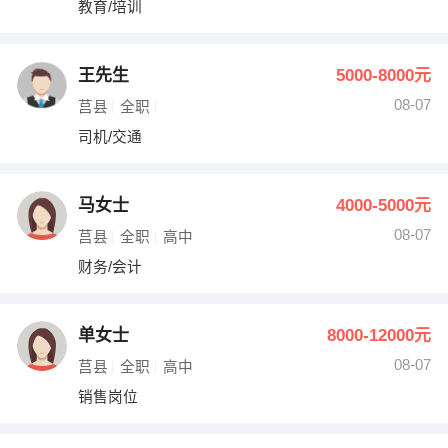
教育/培训
出纳
保险
编辑
法律
王先生
5000-8000元
08-07
莒县
全职
保洁
贸易采购
司机/交通
跟单
理财顾问
马女士
4000-5000元
其他职位
08-07
莒县
全职
高中
财务/会计
单女士
8000-12000元
08-07
莒县
全职
高中
销售岗位