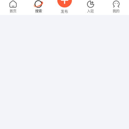
冯先生
5000-8000元
08-02
不限区域
全职
高中
首页
搜索
入驻
我的
发布
司机/交通
张女士
4000-5000元
08-02
莒县
全职
招聘信息
求职简历
技工/普工
陈先生
5000-8000元
08-02
莒县
全职
高中
司机/交通
怕女士
2000-3000元
08-02
莒县
全职
大专