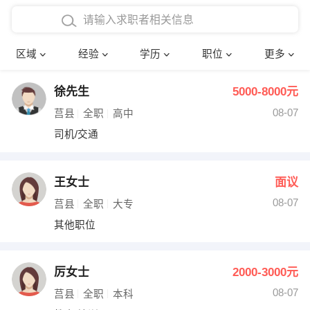
在校学生工作经验
本科
行政后勤
建筑装潢
确定
区域
经验
学历
职位
更多
三年以上工作经验
硕士
销售岗位
教师
徐先生
5000-8000元
四年以上工作经验
博士
文员
护士
08-07
莒县
全职
高中
五年以上工作经验
财务会计
传单派发
司机/交通
十年以上工作经验
超市零售
促销导购
王女士
面议
网络IT
保健按摩
08-07
莒县
全职
大专
其他职位
快递员
前台接待
收银员
技术员/工程师
厉女士
2000-3000元
08-07
水电/机修
部门经理
莒县
全职
本科