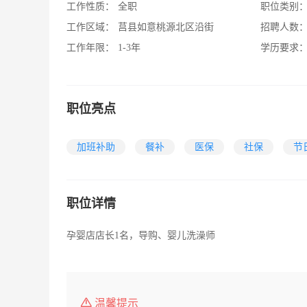
工作性质：
全职
职位类别
工作区域：
莒县如意桃源北区沿街
招聘人数
工作年限：
1-3年
学历要求
职位亮点
加班补助
餐补
医保
社保
节
职位详情
孕婴店店长1名，导购、婴儿洗澡师
温馨提示